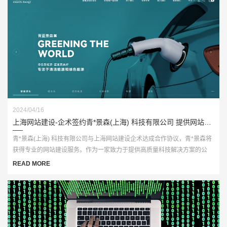
2024/04/16
上海网站建设-企术签约青*景森(上海) 科技有限公司 提供网站建设服务
青*景森(上海) 科技有限公司与上海网站建设​企术达成合作协议，青*景森将
获得专业的网站建设服务。作为一家致力于提供高质量科技解决方案的公
司，青*景森一直在寻求提升自身业务水平和客户体验。
READ MORE