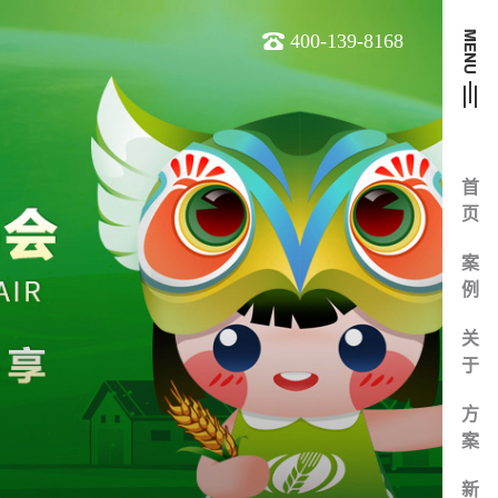
400-139-8168
首
页
案
例
关
于
方
案
新