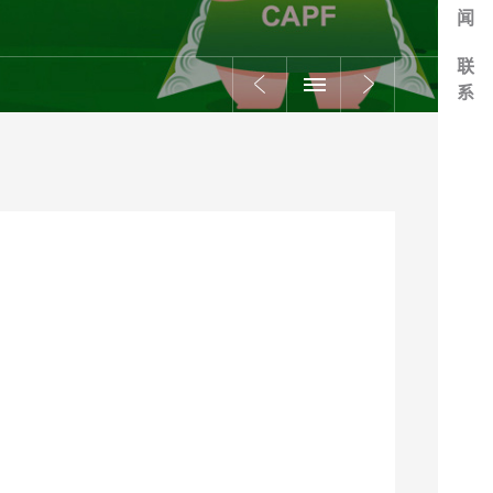
闻
联
系